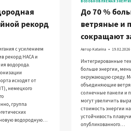
ВОЗОБНОВЛЯЕМАЯ ЭНЕРГИ
дородная
До 70 % боль
ойной рекорд
ветряные и 
сокращают з
игания с усилением
Автор
Katarina
19.02.2026
ив рекорд НАСА и
Интегрированные тех
ия водорода.
больше энергии, мень
бонизации
окружающую среду. М
орта исходят от
объединяющие ветрян
IT), немецкого
солнечные панели и 
го
могут увеличить выра
енно, группа
стоимость энергии на
ргетических
устойчивость плавучих
а новую водородную…
опубликованного…