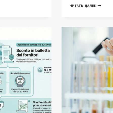
ДО
ЧИТАТЬ ДАЛЕЕ
70 %
БОЛЬШЕ
ЭНЕРГИИ
ИЗ
МОРЯ:
ВЕТРЯНЫ
И
ПРИЛИВН
ТУРБИН
СОКРАЩ
ЗАТРАТЫ
НА
15 %