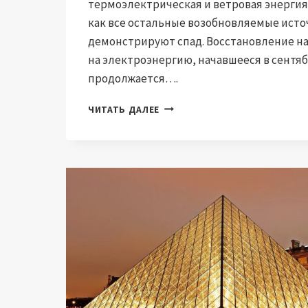
термоэлектрическая и ветровая энергия 
как все остальные возобновляемые исто
демонстрируют спад. Восстановление н
на электроэнергию, начавшееся в сентяб
продолжается….
ЭЛЕКТРОЭНЕРГЕТИЧЕСКАЯ
ЧИТАТЬ ДАЛЕЕ
СИСТЕМА
ИТАЛИИ:
СПРОС
И
ПРОИЗВОДСТВО
ВИЭ
В
ЯНВАРЕ
РАСТУТ