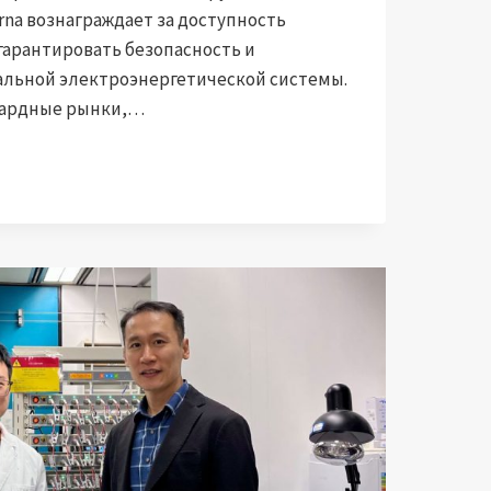
na вознаграждает за доступность
гарантировать безопасность и
альной электроэнергетической системы.
вардные рынки,…
И:
ЖЕНИЯ
ЕНИЮ
И