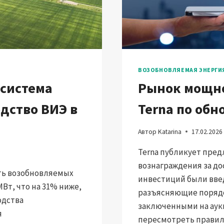
ВОЗОБНОВЛЯЕМАЯ ЭНЕРГИ
 система
Рынок мощн
одство ВИЭ в
Terna по обн
Автор
Katarina
17.02.2026
Terna публикует пре
вознаграждения за до
ть возобновляемых
инвестиций были вве
Вт, что на 31% ниже,
разъясняющие порядо
одства
заключенными на аук
я
пересмотреть правил