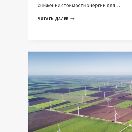
снижение стоимости энергии для…
ENERGY
ЧИТАТЬ ДАЛЕЕ
BONUS
2026:
КТО
БУДЕТ
ИМЕТЬ
ПРАВО
НА
115
ЕВРО
И
КТО
БУДЕТ
ИМЕТЬ
ПРАВО
НА
СКИДКУ
ПО
СЧЕТУ?