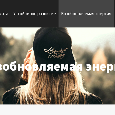
мата
Yстойчивое развитие
Возобновляемая энергия
зобновляемая энер