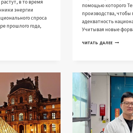
растут, в то время
помощью которого Ter
чники энергии
производства, чтобы 
ационального спроса
адекватность национ
ре прошлого года,
Учитывая новые фор
РЫНОК
ЧИТАТЬ ДАЛЕЕ
МОЩНОСТ
ПРЕДЛО
TERNA
ПО
ОБНОВЛ
И
ГИБКОСТ