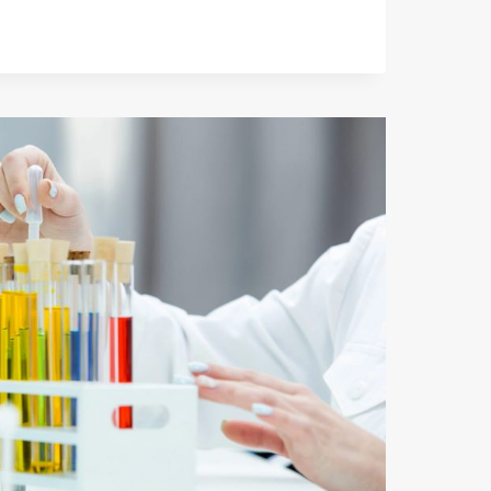
Е
ЫЕ
Ы
АЮТ