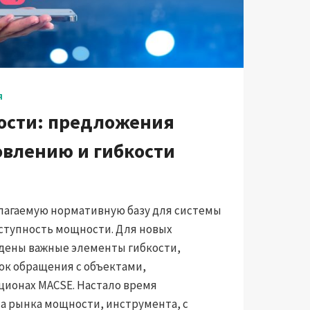
Я
ости: предложения
овлению и гибкости
длагаемую нормативную базу для системы
ступность мощности. Для новых
дены важные элементы гибкости,
к обращения с объектами,
ционах MACSE. Настало время
а рынка мощности, инструмента, с