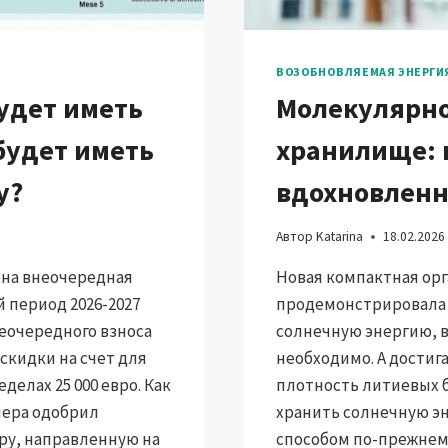
ВОЗОБНОВЛЯЕМАЯ ЭНЕРГИ
будет иметь
Молекулярно
 будет иметь
хранилище: 
у?
вдохновленн
Автор
Katarina
18.02.2026
ена внеочередная
Новая компактная ор
 период 2026-2027
продемонстрировала 
неочередного взноса
солнечную энергию, вы
скидки на счет для
необходимо. А достиг
делах 25 000 евро. Как
плотность литиевых б
чера одобрил
хранить солнечную 
ру, направленную на
способом по-прежнему