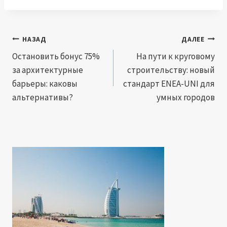
Навигация
НАЗАД
ДАЛЕЕ
по
Остановить бонус 75%
На пути к круговому
за архитектурные
строительству: новый
записям
барьеры: каковы
стандарт ENEA-UNI для
альтернативы?
умных городов