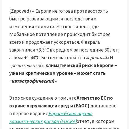
(Zapoved) – Европа не готова противостоять
быстро развивающимся последствиям
изменения климата. Это континент, где
глобальное потепление происходит быстрее
всего и продолжает ускоряться. Февраль
закончился +3,3°C в среднем за последние 30 лет,
а зима +1,44°C. Без вмешательства
«срочный»
И
«решительный»
,
климатический риск в Европе –
уже на критическом уровне – может стать
«катастрофический»
.
Это ясное суждение о том, что
Агентство ЕС по
охране окружающей среды (ЕАОС)
доставлено
в первое издание
Европейская оценка
климатических рисков (EUCRA)
отчет, в котором