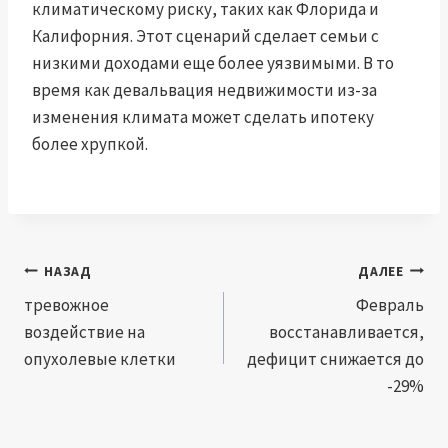
климатическому риску, таких как Флорида и
Калифорния. Этот сценарий сделает семьи с
низкими доходами еще более уязвимыми. В то
время как девальвация недвижимости из-за
изменения климата может сделать ипотеку
более хрупкой.
Навигация
НАЗАД
ДАЛЕЕ
по
тревожное
Февраль
воздействие на
восстанавливается,
записям
опухолевые клетки
дефицит снижается до
-29%