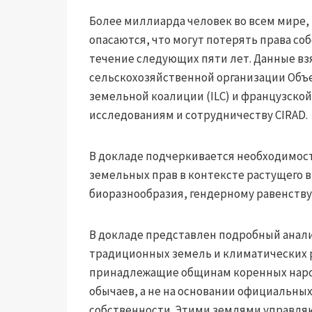
Более миллиарда человек во всем мире,
опасаются, что могут потерять права со
течение следующих пяти лет. Данные вз
сельскохозяйственной организации Объ
земельной коалиции (ILC) и французско
исследованиям и сотрудничеству CIRAD.
В докладе подчеркивается необходимос
земельных прав в контексте растущего 
биоразнообразия, гендерному равенству
В докладе представлен подробный анал
традиционных земель и климатических р
принадлежащие общинам коренных народ
обычаев, а не на основании официальн
собственности. Этими землями управля