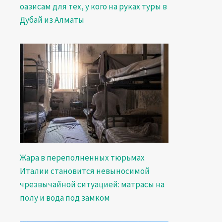
оазисам для тех, у кого на руках туры в
Дубай из Алматы
Жара в переполненных тюрьмах
Италии становится невыносимой
чрезвычайной ситуацией: матрасы на
полу и вода под замком