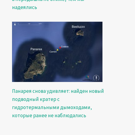
надеялись
Панарея снова удивляет: найден новый
подводный кратер с
гидротермальными дымоходами,
которые ранее не наблюдались