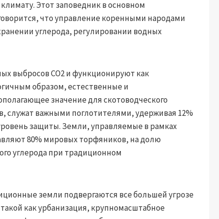
 климату. Этот заповедник в основном
е говорится, что управление коренными народами
хранении углерода, регулировании водных
ных выбросов CO2 и функционируют как
огичным образом, естественные и
ополагающее значение для скотоводческого
в, служат важными поглотителями, удерживая 12%
уровень защиты. Земли, управляемые в рамках
авляют 80% мировых торфяников, на долю
ого углерода при традиционном
иционные земли подвергаются все большей угрозе
 такой как урбанизация, крупномасштабное