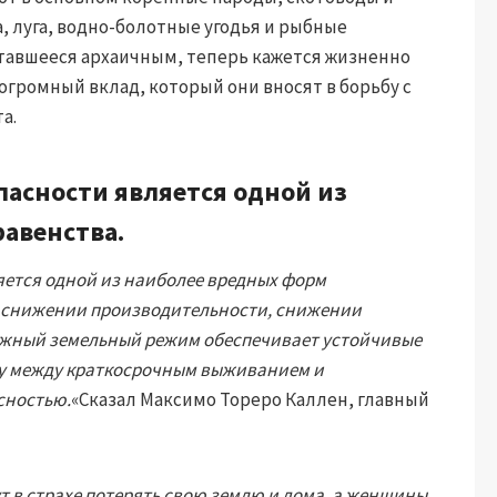
, луга, водно-болотные угодья и рыбные
итавшееся архаичным, теперь кажется жизненно
огромный вклад, который они вносят в борьбу с
а.
пасности является одной из
авенства.
яется одной из наиболее вредных форм
в снижении производительности, снижении
ежный земельный режим обеспечивает устойчивые
цу между краткосрочным выживанием и
сностью.
«Сказал Максимо Тореро Каллен, главный
 в страхе потерять свою землю и дома, а женщины