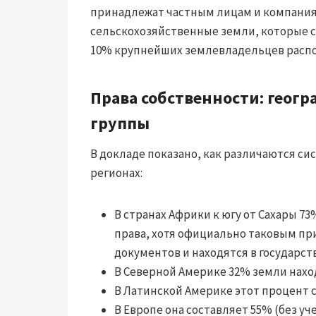
принадлежат частным лицам и компания
сельскохозяйственные земли, которые 
10% крупнейших землевладельцев распо
Права собственности: геог
группы
В докладе показано, как различаются с
регионах:
В странах Африки к югу от Сахары 7
права, хотя официально таковым пр
документов и находятся в государст
В Северной Америке 32% земли нахо
В Латинской Америке этот процент 
В Европе она составляет 55% (без уч