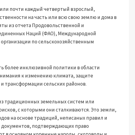
 или почти каждый четвертый взрослый,
бственности на часть или всю свою землю и дома в
яты из отчета Продовольственной и
единенных Наций (ФАО), Международной
й организации по сельскохозяйственным
ть более инклюзивной политики в области
внимания к изменению климата, защите
 и трансформации сельских районов.
из традиционных земельных систем или
исков, с которыми они сталкиваются. Это земли,
ов на основе традиций, неписаных правил и
ых документов, подтверждающих право
ют в основном коренные народы, скотоводы и