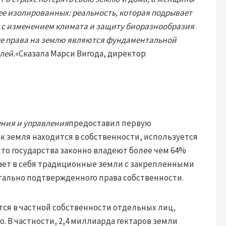
ее изолированных: реальность, которая подрывает
 с изменением климата и защиту биоразнообразия
ые права на землю являются фундаментальной
лей.
«Сказала Марси Вигода, директор
ения и управления
предоставил первую
к земля находится в собственности, используется
что государства законно владеют более чем 64%
чает в себя традиционные земли с закрепленными
тально подтвержденного права собственности.
тся в частной собственности отдельных лиц,
. В частности, 2,4 миллиарда гектаров земли