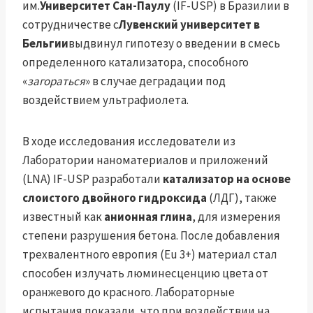
им.
Университет Сан-Паулу
(IF-USP) в Бразилии в
сотрудничестве с
Лувенский университет в
Бельгии
выдвинул гипотезу о введении в смесь
определенного катализатора, способного
«
загораться
» в случае деградации под
воздействием ультрафиолета.
В ходе исследования исследователи из
Лаборатории наноматериалов и приложений
(LNA) IF-USP разработали
катализатор на основе
слоистого двойного гидроксида
(ЛДГ), также
известный как
анионная глина
, для измерения
степени разрушения бетона. После добавления
трехвалентного европия (Eu 3+) материал стал
способен излучать люминесценцию цвета от
оранжевого до красного. Лабораторные
испытания показали, что при воздействии на