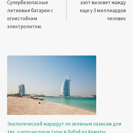
по
Супербезопасные
азот вызовет жажду
литиевые батареи с
еще у 3 миллиардов
записям
огнестойким
человек
электролитом.
Экологический маршрут по зеленым оазисам для
тех, у кого на руках туры в Дубай из Алматы