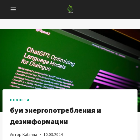
Перейти
к
содержанию
НОВОСТИ
бум энергопотребления и
дезинформации
Автор
Katarina
10.03.2024