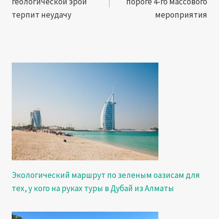
геологической эрой
пороге 4-го массового
записям
терпит неудачу
мероприятия
Экологический маршрут по зеленым оазисам для
тех, у кого на руках туры в Дубай из Алматы