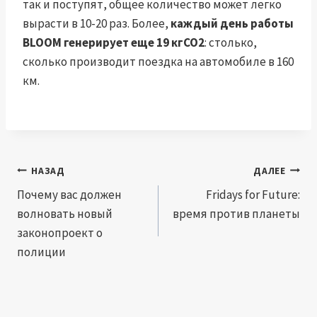
так и поступят, общее количество может легко
вырасти в 10-20 раз. Более,
каждый день работы
BLOOM генерирует еще 19 кгCO2
: столько,
сколько производит поездка на автомобиле в 160
км.
Навигация
НАЗАД
ДАЛЕЕ
по
Почему вас должен
Fridays for Future:
волновать новый
время против планеты
записям
законопроект о
полиции