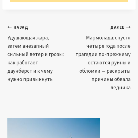
Навигация
НАЗАД
ДАЛЕЕ
по
Удушающая жара,
Мармолада: спустя
затем внезапный
четыре года после
записям
сильный ветер и грозы:
трагедии по-прежнему
как работает
остаются руины и
даунбёрст и к чему
обломки — раскрыты
нужно привыкнуть
причины обвала
ледника