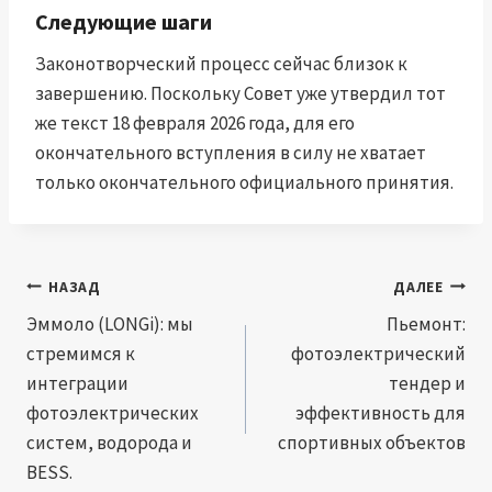
Следующие шаги
Законотворческий процесс сейчас близок к
завершению. Поскольку Совет уже утвердил тот
же текст 18 февраля 2026 года, для его
окончательного вступления в силу не хватает
только окончательного официального принятия.
Навигация
НАЗАД
ДАЛЕЕ
по
Эммоло (LONGi): мы
Пьемонт:
стремимся к
фотоэлектрический
записям
интеграции
тендер и
фотоэлектрических
эффективность для
систем, водорода и
спортивных объектов
BESS.