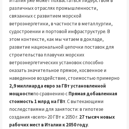
Италия уже может похвастаться лидерством в
различных отраслях промышленности,
связанных с развитием морской
ветроэнергетики, в частности в металлургии,
судостроении и портовой инфраструктуре. В
этом контексте, как мы читаем в докладе,
развитие национальной цепочки поставок для
строительства плавучих морских
ветроэнергетических установок способно
оказать значительное прямое, косвенное и
наведенное воздействие, стоимостью примерно
2,9 миллиарда евро за ГВт установленной
мощности
по сравнению с
Прямая добавленная
стоимость 1 млрд на ГВт
. С вытекающими
последствиями для занятости: в гипотезе
создания «всего» 20 ГВт к 2050 г.
27 тысяч новых
рабочих мест в Италии к 2050 году
.