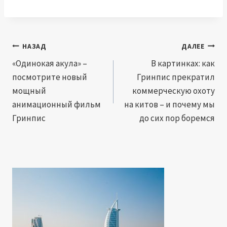
Навигация
НАЗАД
ДАЛЕЕ
по
«Одинокая акула» –
В картинках: как
посмотрите новый
Гринпис прекратил
записям
мощный
коммерческую охоту
анимационный фильм
на китов – и почему мы
Гринпис
до сих пор боремся