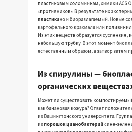
пластиковым соломинкам, химики ACS O
«противников». В результате их экспер
пластика
но и биоразлагаемый. Новые с
картофельного крахмала или поливинил
Из этих веществ образуется суспензия, 
небольшую трубку. В этот момент биопл
естественным образом, а затвор затем 
Из спирулины — биопла
органических вещества
Может ли существовать компостируемый 
как банановая кожура? Ответ положител
из Вашингтонского университета. Группа
из
порошок цианобактерий
сине-зелены
он придавал биопластику различные фор