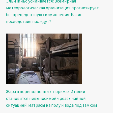
Эль-Ниньо усиливается: Всемирная
метеорологическая организация прогнозирует
беспрецедентную силу явления. Какие
последствия нас ждут?
Жара в переполненных тюрьмах Италии
становится невыносимой чрезвычайной
ситуацией: матрасы на полу и вода под замком