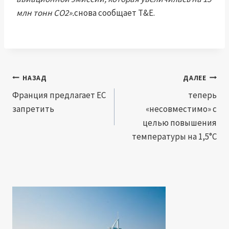
млн тонн CO2».
снова сообщает T&E.
Навигация
НАЗАД
ДАЛЕЕ
по
Франция предлагает ЕС
теперь
запретить
«несовместимо» с
записям
целью повышения
температуры на 1,5°C