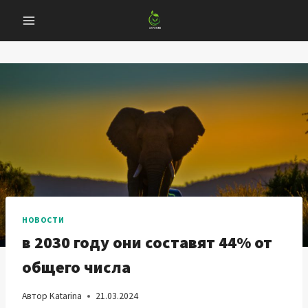
Перейти
к
содержанию
НОВОСТИ
в 2030 году они составят 44% от
общего числа
Автор
Katarina
21.03.2024