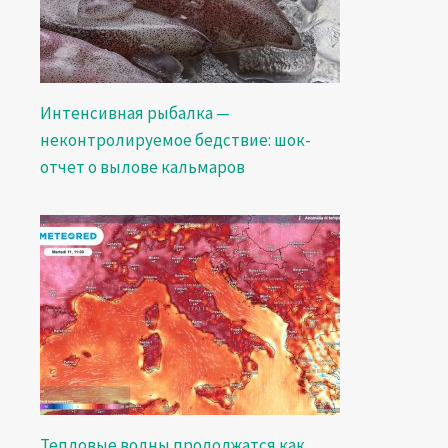
Интенсивная рыбалка —
неконтролируемое бедствие: шок-
отчет о вылове кальмаров
Тепловые волны продолжатся как