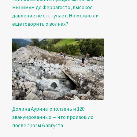
минимум до Феррагосто, высокое
давление не отступает. Но можно ли
ещё говорить о волнах?
Долина Аурина: оползень и 120
эвакуированных — что произошло
после грозы 6 августа