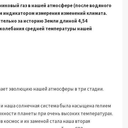
никовый газ в нашей атмосфере (после водяного
мым индикатором измерения изменений климата.
тельно за историю Земли длиной 4,54
 колебания средней температуры нашей
ает эволюцию нашей атмосферы в три стадии.
 наша солнечная система была насыщена гелием
рхности планеты при очень высоких температурах.
в космос и их заменой стала наша вторая