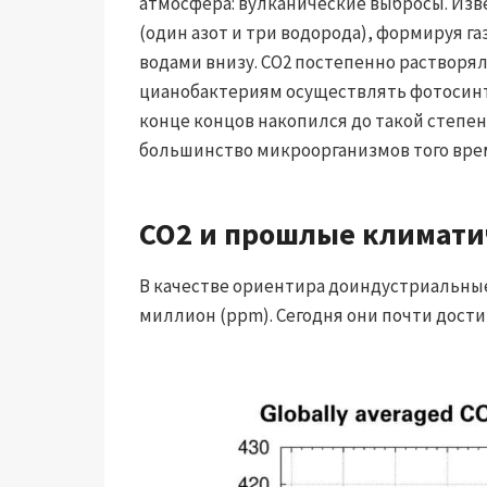
атмосфера: вулканические выбросы. Изв
(один азот и три водорода), формируя г
водами внизу. CO2 постепенно растворя
цианобактериям осуществлять фотосинт
конце концов накопился до такой степен
большинство микроорганизмов того врем
CO2 и прошлые климати
В качестве ориентира доиндустриальные 
миллион (ppm). Сегодня они почти достиг