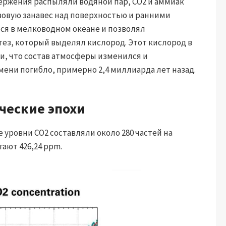
ержения распыляли водяной пар, CO2 и аммиак
азовую занавес над поверхностью и ранними
лся в мелководном океане и позволял
ез, который выделял кислород. Этот кислород в
и, что состав атмосферы изменился и
ени погибло, примерно 2,4 миллиарда лет назад.
ческие эпохи
уровни CO2 составляли около 280 частей на
ают 426,24 ppm.