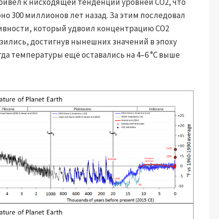
привёл к нисходящей тенденции уровней CO2, что
о 300 миллионов лет назад. За этим последовал
ивности, который удвоил концентрацию CO2
изились, достигнув нынешних значений в эпоху
гда температуры ещё оставались на 4–6 °C выше