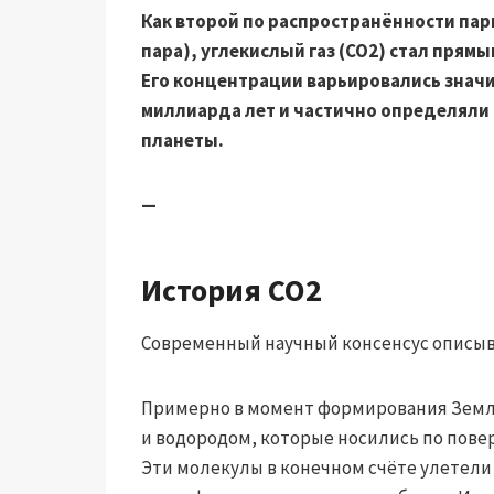
Как второй по распространённости пар
пара), углекислый газ (CO2) стал пря
Его концентрации варьировались значи
миллиарда лет и частично определяли
планеты.
—
История CO2
Современный научный консенсус описыв
Примерно в момент формирования Земли
и водородом, которые носились по пове
Эти молекулы в конечном счёте улетели 