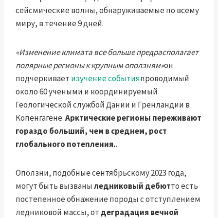
сейсмические волны, обнаруживаемые по всему
миру, в течение 9 дней.
«Изменение климата все больше предрасполагает
полярные регионы к крупным оползням»
он
подчеркивает
изучение события
проводимый
около 60 учеными и координируемый
Геологической службой Дании и Гренландии в
Копенгагене.
Арктические регионы переживают
гораздо больший, чем в среднем, рост
глобального потепления.
.
Оползни, подобные сентябрьскому 2023 года,
могут быть вызваны
ледниковый дебют
то есть
постепенное обнажение породы с отступлением
ледниковой массы, от
деградация вечной