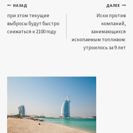
Навигация
НАЗАД
ДАЛЕЕ
по
при этом текущие
Иски против
выбросы будут быстро
компаний,
записям
снижаться к 2100 году
занимающихся
ископаемым топливом:
утроилось за 9 лет