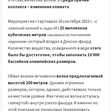
эти сейсмические волны. И
среди причин
коллапса – изменение климата
.
Мероприятие стартовало 16 сентября 2023 г.
«с
лавиной камней и льда»
Из
25 миллионов
кубических метров
«вызвано истончением
ледников»
который впадал в Диксон-фьорд.
Количество вещества, осажденного в воде
этого
было бы достаточно, чтобы заполнить 10 000
бассейнов олимпийских размеров.
.
Обвал возник мгновенно
волна предполагаемой
высотой 200 метров.
Цунами огромных
размеров, которое, однако, действовало только
на местном уровне. Фактически волна осталась
«запертой» внутри узкого фьорда. И именно по
этой причине он продолжал генерировать