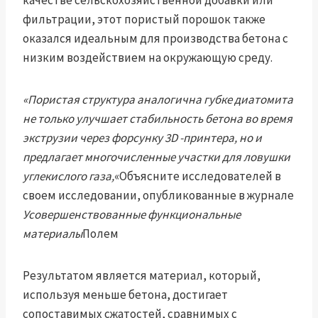
качестве сельскохозяйственной добавки или
фильтрации, этот пористый порошок также
оказался идеальным для производства бетона с
низким воздействием на окружающую среду.
«Пористая структура аналогична губке диатомита
не только улучшает стабильность бетона во время
экструзии через форсунку 3D -принтера, но и
предлагает многочисленные участки для ловушки
углекислого газа,
«Объясните исследователей в
своем исследовании, опубликованные в журнале
Усовершенствованные функциональные
материалы
Полем
Результатом является материал, который,
используя меньше бетона, достигает
сопоставимых сжатостей, сравнимых с