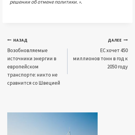
решении об отмене политики. ».
Навигация
НАЗАД
ДАЛЕЕ
по
Возобновляемые
ЕС хочет 450
источники энергии в
миллионов тонн в год к
записям
европейском
2050 году
транспорте: никто не
сравнится со Швецией