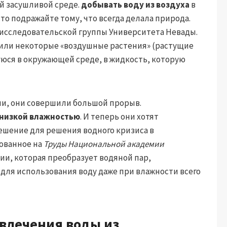
й засушливой среде.
добывать воду из воздуха
в
о подражайте тому, что всегда делала природа.
з исследовательской группы Университета Невады.
 или некоторые «воздушные растения» (растущие
юся в окружающей среде, в жидкость, которую
ии, они совершили большой прорыв.
 низкой влажностью
. И теперь они хотят
шение для решения водного кризиса в
ованное на
Труды Национальной академии
ии, которая преобразует водяной пар,
 для использования воду даже при влажности всего
звлечения воды из