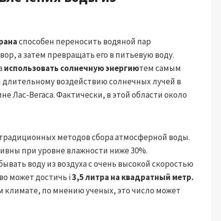
рана
способен переносить водяной пар
ор, а затем превращать его в питьевую воду.
а
использовать солнечную энергию
тем самым
 длительному воздействию солнечных лучей в
ине Лас-Вегаса. Фактически, в этой области около
 традиционных методов сбора атмосферной воды.
тивны при уровне влажности ниже 30%.
ывать воду из воздуха с очень высокой скоростью
во может достичь i
3,5 литра на квадратный метр.
ном климате, по мнению ученых, это число может