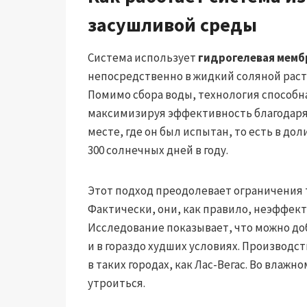
засушливой среды
Система использует
гидрогелевая мемб
непосредственно в жидкий соляной раств
Помимо сбора воды, технология способн
максимизируя эффективность благодаря
месте, где он был испытан, то есть в дол
300 солнечных дней в году.
Этот подход преодолевает ограничения
Фактически, они, как правило, неэффек
Исследование показывает, что можно доб
и в гораздо худших условиях. Производст
в таких городах, как Лас-Вегас. Во влаж
утроиться.