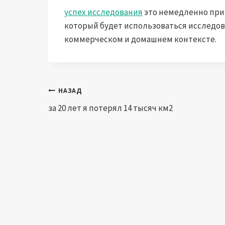
успех исследования
это немедленно прив
который будет использоваться исследо
коммерческом и домашнем контексте.
Навигация
НАЗАД
за 20 лет я потерял 14 тысяч км2
по
записям