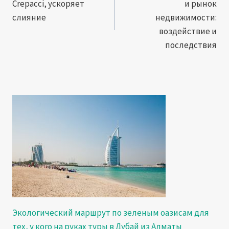
Crepacci, ускоряет
и рынок
записям
слияние
недвижимости:
воздействие и
последствия
Экологический маршрут по зеленым оазисам для
тех, у кого на руках туры в Дубай из Алматы