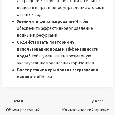
Сокращение загрязнения от питательных
веществ и правильное управление стоками
сточных вод.
Увеличить финансирование
Чтобы
обеспечить эффективное управление
водными ресурсами.
Содействовать повторному
использованию воды и эффективности
воды
Чтобы уменьшить чрезмерную
эксплуатацию водоносных горизонтов.
Более резкие меры против загрязнения
химикатов
Полем
Навигация
НАЗАД
ДАЛЕЕ
по
Объем растущий
Климатический кризис