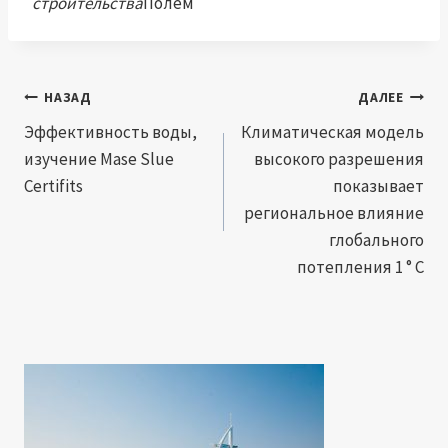
строительства
Полем
Навигация
НАЗАД
ДАЛЕЕ
по
Эффективность воды,
Климатическая модель
изучение Mase Slue
высокого разрешения
записям
Certifits
показывает
региональное влияние
глобального
потепления 1 ° C