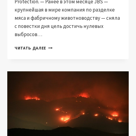
Protection. — Ранее в этом месяце JBS —
крупнейшая в мире компания по разделке
мяса и фабричному животноводству — сняла
с повестки дня цель достичь нулевых
выбросов…
JBS,
ЧИТАТЬ ДАЛЕЕ
КРУПНЕЙШИЙ
В
МИРЕ
ПРОИЗВОДИТЕЛЬ
МЯСА,
ОТКАЗЫВАЕТСЯ
ОТ
ЦЕЛЕЙ
ПО
НУЛЕВЫМ
ВЫБРОСАМ