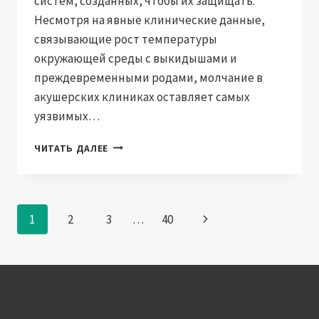
систем, созданных, чтобы их защищать.
Несмотря на явные клинические данные,
связывающие рост температуры
окружающей среды с выкидышами и
преждевременными родами, молчание в
акушерских клиниках оставляет самых
уязвимых…
БЕРЕМЕННЫМ
ЧИТАТЬ ДАЛЕЕ
В
ГОНКОНГЕ:
ЭКСТРЕМАЛЬНАЯ
ЖАРА
Навигация
След.
1
2
3
…
40
—
БЕЗМОЛВНАЯ
по
страница
УГРОЗА
страницам
БЕЗ
ПРЕДУПРЕЖДЕНИЯ