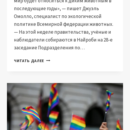
мир будет относиться к диким животным в
последующие годы», — пишет Джуэль
Омолло, специалист по экологической
политике Всемирной федерации животных.
— На этой неделе правительства, учёные и
наблюдатели собираются в Найроби на 28-е
заседание Подразделения по…
ГЛОБАЛЬНЫЕ
ЧИТАТЬ ДАЛЕЕ
ПРИНЦИПЫ
УПРАВЛЕНИЯ
ДИКОЙ
ПРИРОДОЙ
НЕ
ДОПУСКАЮТ
ЭКСПЛУАТАЦИОННЫХ
ПРАКТИК