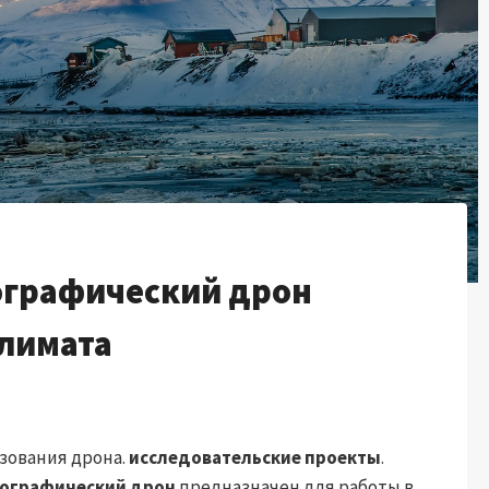
ографический дрон
климата
ьзования дрона.
исследовательские проекты
.
рографический дрон
предназначен для работы в