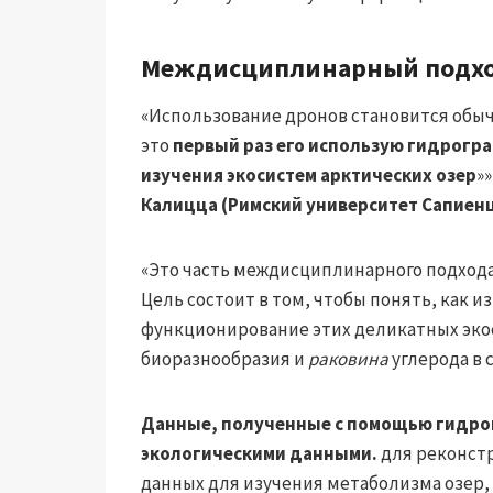
Междисциплинарный подх
«Использование дронов становится обы
это
первый раз его использую
гидрогра
изучения экосистем арктических озер
»
Калицца (Римский университет Сапиен
«Это часть междисциплинарного подхода,
Цель состоит в том, чтобы понять, как 
функционирование этих деликатных эко
биоразнообразия и
раковина
углерода в 
Данные, полученные с помощью гидрог
экологическими данными.
для реконст
данных для изучения метаболизма озер,