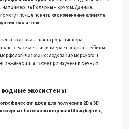
 например, за Полярным кругом. Данные,
 помогут лучше понять
как изменение климата
рупких экосистем
.
еского дрона – своего рода пионера
 полюсе.Батиметрия измеряет водные глубины,
 морфологическое исследование морского и
вой инженерии, а также при изучении речных
т водные экосистемы
рографический дрон для получения 2D и 3D
я озерных бассейнов островов Шпицберген,