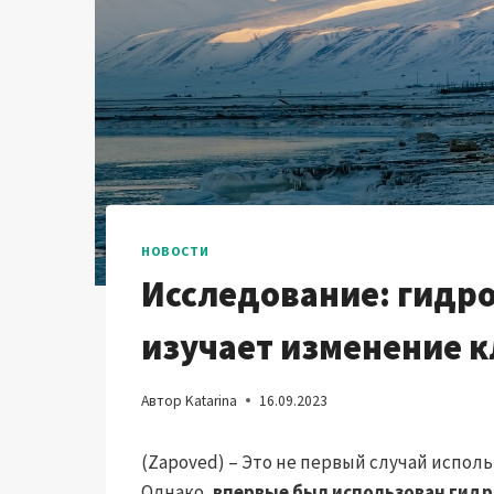
НОВОСТИ
Исследование: гидр
изучает изменение 
Автор
Katarina
16.09.2023
(Zapoved) – Это не первый случай испол
Однако,
впервые был использован гид