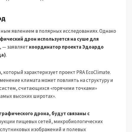
од
чным явлением в полярных исследованиях. Однако
фический дрон используется на суше для
», — заявляет
координатор проекта Эдоардо
ца)
.
 который характеризует проект PRA EcoClimate.
изменение климата может повлиять на структуру и
систем, считающихся «горячими точками»
самых высоких широтах».
рафического дрона, будут связаны с
рукции пищевых сетей, микробиологических
 спутниковых изображений и полевых