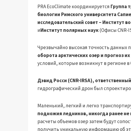
PRA EcoClimate координируется
Группа 
биологии Римского университета Сапи
исследовательский совет – Институт 
и
Институт полярных наук
(Офисы CNR-IS
Чрезвычайно высокая точность данных 
оборота арктических озер и прогноз и
условий, которые возникнут в регионе 
Дэвид Росси (CNR-IRSA), ответственный
гидрографический дрон был спроектиров
Маленький, легкий и легко транспортир
подножия ледников, никогда ранее не 
расчеты объемов озер затем будут сопо
получить уникальную информацию об эт