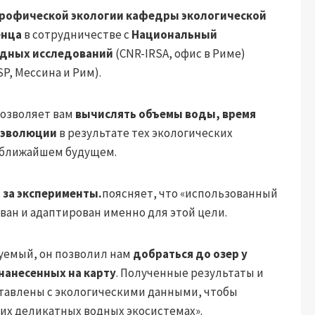
трофической экологии
кафедры экологической
енца
в сотрудничестве с
Национальный
водных исследований
(CNR-IRSA, офис в Риме)
P, Мессина и Рим).
позволяет вам
вычислять
объемы воды, время
х эволюции
в результате тех экологических
в ближайшем будущем.
 за эксперименты.
поясняет, что «использованный
ан и адаптирован именно для этой цели.
уемый, он позволил нам
добраться до озер у
нанесенных на карту
. Полученные результаты и
ставлены с экологическими данными, чтобы
их деликатных водных экосистемах».