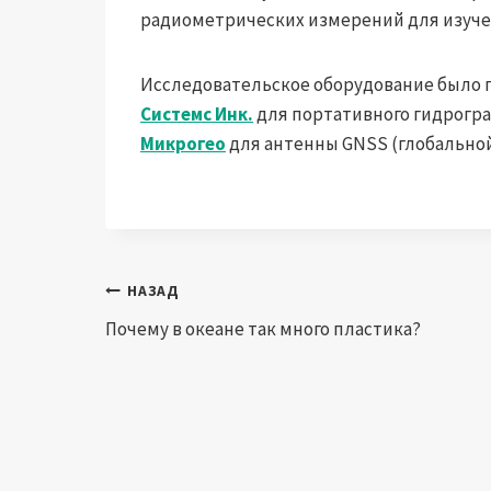
радиометрических измерений для изучен
Исследовательское оборудование было 
Системс Инк.
для портативного гидрогр
Микрогео
для антенны GNSS (глобальной
Навигация
НАЗАД
Почему в океане так много пластика?
по
записям