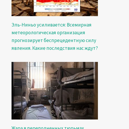
Эль-Ниньо усиливается: Всемирная
метеорологическая организация
прогнозирует беспрецедентную силу
явления. Какие последствия нас ждут?
Жара в переполненных тюрьмах