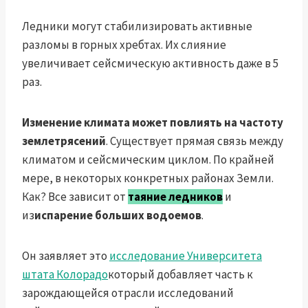
Ледники могут стабилизировать активные
разломы в горных хребтах. Их слияние
увеличивает сейсмическую активность даже в 5
раз.
Изменение климата может повлиять на частоту
землетрясений
. Существует прямая связь между
климатом и сейсмическим циклом. По крайней
мере, в некоторых конкретных районах Земли.
Как? Все зависит от
таяние ледников
и
из
испарение больших водоемов
.
Он заявляет это
исследование Университета
штата Колорадо
который добавляет часть к
зарождающейся отрасли исследований