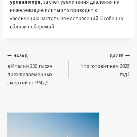
уровня моря,
за счет увеличения давления на
нижележащие плиты это приводит к
увеличению частоты землетрясений. Особенно
вблизи побережий.
Навигация
НАЗАД
ДАЛЕЕ
по
в Италии 239 тысяч
Что готовит нам 2025
преждевременных
год?
записям
смертей от PM2,5