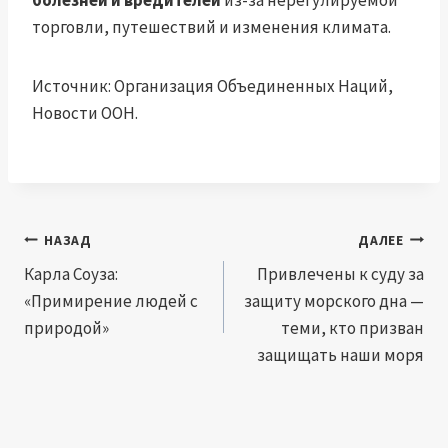
болезней и вредителей
из-за нерегулируемой
торговли, путешествий и изменения климата.
Источник: Организация Объединенных Наций,
Новости ООН.
Навигация
НАЗАД
ДАЛЕЕ
по
Карла Соуза:
Привлечены к суду за
«Примирение людей с
защиту морского дна —
записям
природой»
теми, кто призван
защищать наши моря