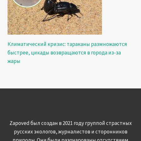
Климатический кризис: тараканы размножаются
быстрее, цикады возвращаются в города из-за
жары
Zapoved был создан в 2021 году группой страстных
русских экологов, журналистов и сторонников
природы. Они были разочарованы отсутствием