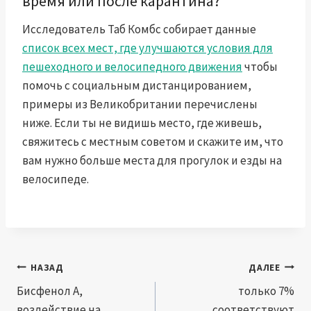
время или после карантина?
Исследователь Таб Комбс собирает данные
список всех мест, где улучшаются условия для
пешеходного и велосипедного движения
чтобы
помочь с социальным дистанцированием,
примеры из Великобритании перечислены
ниже. Если ты не видишь место, где живешь,
свяжитесь с местным советом
и скажите им, что
вам нужно больше места для прогулок и езды на
велосипеде.
Навигация
НАЗАД
ДАЛЕЕ
по
Бисфенол А,
только 7%
воздействие на
соответствуют