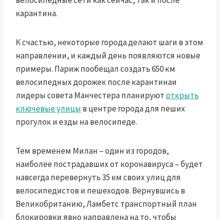
велосипедные сети как сейчас, так и после
карантина.
К счастью, некоторые города делают шаги в этом
направлении, и каждый день появляются новые
примеры. Париж пообещал создать
650 км
велосипедных дорожек после карантина
и
лидеры совета Манчестера планируют
открыть
ключевые улицы
в центре города для пеших
прогулок и езды на велосипеде.
Тем временем Милан – один из городов,
наиболее пострадавших от коронавируса – будет
навсегда перевернуть 35 км своих улиц
для
велосипедистов и пешеходов. Вернувшись в
Великобританию, Ламбетс
транспортный план
блокировки
явно направлена ​​на то, чтобы