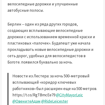
велосипедные дорожки и улучшенные
автобусные полосы.
Берлин – один из ряда других городов,
создающих
всплывающие велосипедные
дорожки
с использованием временной краски и
пластиковых «палочек».
Будапешт
уже начала
прокладывать новые велосипедные дорожки и
сеть дорог, удобных для велосипедистов в
Боготе.
появился буквально за ночь
.
Новости из Лестера: за ночь 500-метровый
всплывающий «коридор ключевых
работников» был расширен еще на 500 метров.
https://t.co/RgTBmcEe79
@CityMayorLeic
@ОвенитеАдам
@RideLeicester