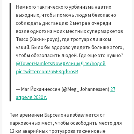
Немного тактического урбанизма на этих
выходных, чтобы помочь людям безопасно
соблюдать дистанцию ​​2 метра в очереди
возле одного из моих местных супермаркетов
Tesco (Хакни-роуд), где тротуар слишком
узкий. Было бы здорово увидеть больше этого,
чтобы обезопасить людей. Где еще это нужно?
@TowerHamletsNow
#УлицыДляЛюдей
pic.twitter.com/p6FKqdGosR
— Мэг Йоханнессен (@Meg_Johannessen)
27
апреля 2020 г.
Тем временем Барселона избавляется от
парковочных мест, чтобы освободить место для
12 км аварийных тротуаров
а также новые