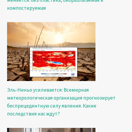
компостируемая
Эль-Ниньо усиливается: Всемирная
метеорологическая организация прогнозирует
беспрецедентную силу явления. Какие
последствия нас ждут?