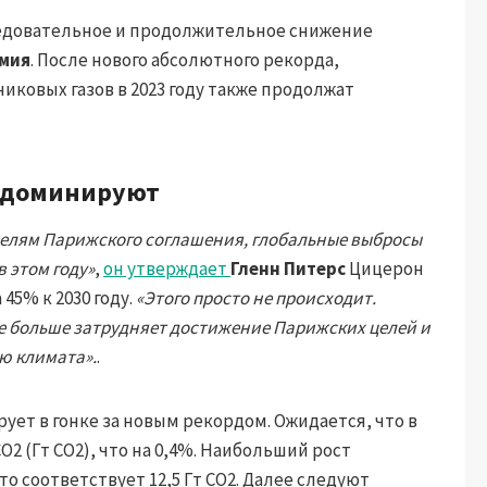
ледовательное и продолжительное снижение
мия
. После нового абсолютного рекорда,
никовых газов в 2023 году также продолжат
у доминируют
целям Парижского соглашения, глобальные выбросы
 этом году»
,
он утверждает
Гленн Питерс
Цицерон
45% к 2030 году.
«Этого просто не происходит.
е больше затрудняет достижение Парижских целей и
ю климата».
.
ует в гонке за новым рекордом. Ожидается, что в
O2 (Гт CO2), что на 0,4%. Наибольший рост
что соответствует 12,5 Гт CO2. Далее следуют