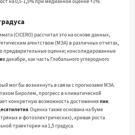
ост на 0,5-1,5% при медианной оценке +1%.
градуса
ата (CICERO) рассчитал это на основе данных,
тическим агентством (МЭА) в различных отчетах,
то предварительные оценки; консолидированные
е
в декабре, как часть Глобального углеродного
рый мог бы возникнуть в связи с прогнозами МЭА.
атихом Биролем, прогресс в климатической
лает конкретную возможность достижения
пик
десятилетия
. Оценка также основана на буме
тряных и фотоэлектрических), кривая роста
ной траектории на 1,5 градуса.