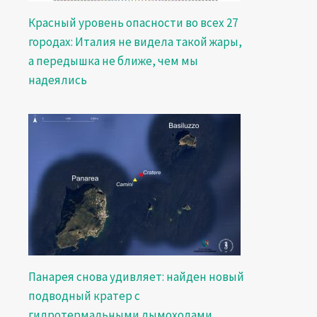
Красный уровень опасности во всех 27
городах: Италия не видела такой жары,
а передышка не ближе, чем мы
надеялись
Панарея снова удивляет: найден новый
подводный кратер с
гидротермальными дымоходами,