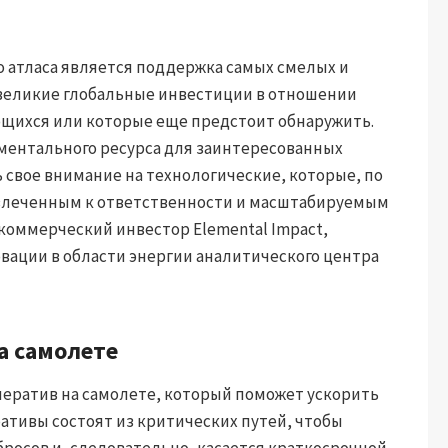
 атласа является поддержка самых смелых и
великие глобальные инвестиции в отношении
щихся или которые еще предстоит обнаружить.
аментального ресурса для заинтересованных
ь свое внимание на технологические, которые, по
влеченным к ответственности и масштабируемым
коммерческий инвестор Elemental Impact,
овации в области энергии аналитического центра
а самолете
ератив на самолете, который поможет ускорить
тивы состоят из критических путей, чтобы
бросов и, следовательно, касается краткосрочной