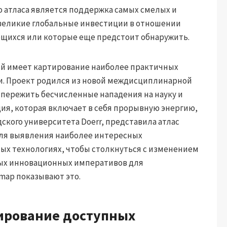
 атласа является поддержка самых смелых и
великие глобальные инвестиции в отношении
щихся или которые еще предстоит обнаружить.
ий имеет картирование наиболее практичных
и. Проект родился из новой междисциплинарной
 пережить бесчисленные нападения на науку и
ия, которая включает в себя прорывную энергию,
ского университета Doerr, представила атлас
для выявления наиболее интересных
ых технологиях, чтобы столкнуться с изменением
ых инновационных императивов для
map показывают это.
тирование доступных