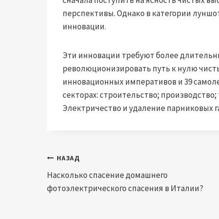
перспективы. Однако в категории лунш
инновации.
Эти инновации требуют более длительны
революционизировать путь к нулю чистых
инновационных императивов и 39 самолет
секторах: строительство; производство; 
Электричество и удаление парниковых г
Навигация
НАЗАД
Насколько спасение домашнего
по
фотоэлектрического спасения в Италии?
записям