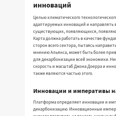
инноваций
Целью климатического технологического
адаптируемых инноваций и направлять 
существующих, появляющихся, появляю
Карта должна работать в качестве фунд
сторон всего сектора, пытаясь направит
мнению Альянса, может быть более при
для декарбонизации всей экономики. Не
скорость и масштаб Джона Доерра и инн
также являются частью этого.
Инновации и императивы н
Платформа определяет инновации и имп
декарбонизацию. Инновационные импера
сначала поступить на ясность чистых вы