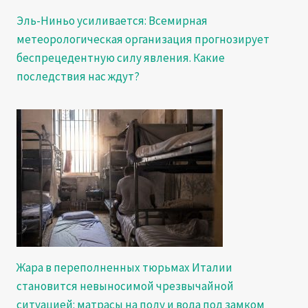
Эль-Ниньо усиливается: Всемирная
метеорологическая организация прогнозирует
беспрецедентную силу явления. Какие
последствия нас ждут?
Жара в переполненных тюрьмах Италии
становится невыносимой чрезвычайной
ситуацией: матрасы на полу и вода под замком