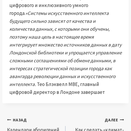
цифрового и инклюзивного умного
города.
«Системы искусственного интеллекта
будущего сильно зависят от качества и
количества данных, с которыми они обучены,
поэтому наша цель в настоящее время
интегрирует множество источников данных в дату
Лондонской библиотеки и упрощается управление
сложными соглашениями об обмене данными, в
интересах стратегической позиции города как
авангарда революции данных и искусственного
интеллекта.
Тео Блэквелл MBE, главный
цифровой директор в Лондоне завершает
Навигация
НАЗАД
ДАЛЕЕ
по
Календари аборигений
Как сделать «климат-