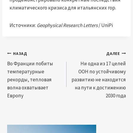
климатического кризиса для итальянских гор.
Источники:
Geophysical Research Letters
/ UniPi
Навигация
НАЗАД
ДАЛЕЕ
по
Во Франции побиты
Ни одна из 17 целей
температурные
ООН по устойчивому
записям
рекорды, тепловая
развитию не находится
волна охватывает
на пути к достижению
Европу
2030 года