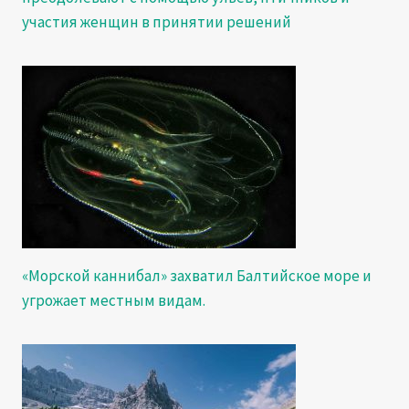
участия женщин в принятии решений
«Морской каннибал» захватил Балтийское море и
угрожает местным видам.