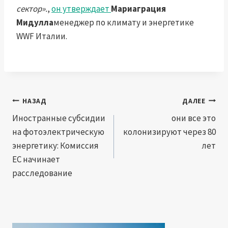
сектор».
,
он утверждает
Мариаграция
Мидулла
менеджер по климату и энергетике
WWF Италии.
Навигация
НАЗАД
ДАЛЕЕ
по
Иностранные субсидии
они все это
на фотоэлектрическую
колонизируют через 80
записям
энергетику: Комиссия
лет
ЕС начинает
расследование