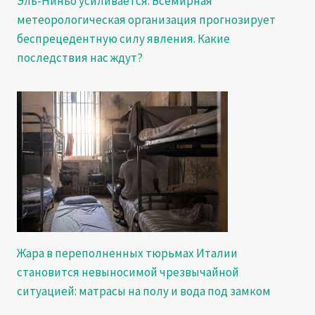
Эль-Ниньо усиливается: Всемирная
метеорологическая организация прогнозирует
беспрецедентную силу явления. Какие
последствия нас ждут?
Жара в переполненных тюрьмах Италии
становится невыносимой чрезвычайной
ситуацией: матрасы на полу и вода под замком