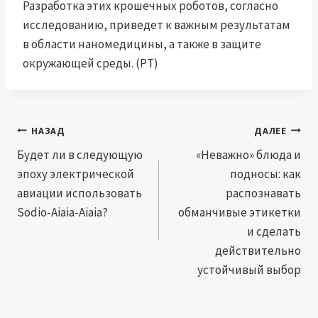
Разработка этих крошечных роботов, согласно
исследованию, приведет к важным результатам
в области наномедицины, а также в защите
окружающей среды. (PT)
Навигация
НАЗАД
ДАЛЕЕ
по
Будет ли в следующую
«Неважно» блюда и
эпоху электрической
подносы: как
записям
авиации использовать
распознавать
Sodio-Aiaia-Aiaia?
обманчивые этикетки
и сделать
действительно
устойчивый выбор