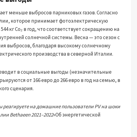
ает меньше выбросов парниковых газов. Согласно
алии, которое принимает фотоэлектрическую
44 кг Co₂ в год, что соответствует сокращению на
утренней солнечной системы. Весна — это сезон с
я выбросов, благодаря высокому солнечному
ектрического производства в северной Италии.
реводит в социальные выгоды (незначительные
ируются от 166 евро до 266 евро в год на семью, в
кого сценария.
ы реагируете на домашние пользователи PV на шоки
лии Bethaeen 2021–2022
«Об энергетической