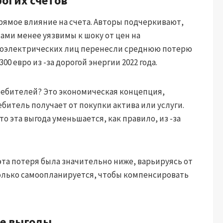
огих счетов
прямое влияние на счета. Авторы подчеркивают,
ами менее уязвимы к шоку от цен на
отоэлектрических лиц перенесли среднюю потерю
0 евро из -за дорогой энергии 2022 года.
ребителей? Это экономическая концепция,
битель получает от покупки актива или услуги.
о эта выгода уменьшается, как правило, из -за
та потеря была значительно ниже, варьируясь от
асколько самоопланируется, чтобы компенсировать
ые выгоды