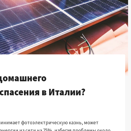
 домашнего
спасения в Италии?
ринимает фотоэлектрическую казнь, может
нергии из сети на 75%, избегая проблемы около