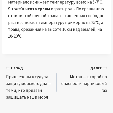
материалов снижает температуру всего на 5-7°С.
Я тоже’
высота травы
играть роль. По сравнению
с глинистой почвой трава, оставленная свободно
расти, снижает температуру примерно на 25°C, а
трава, срезанная на высоте 10 см над землей, на
18-20°C.
Навигация
НАЗАД
ДАЛЕЕ
по
Привлечены к суду за
Метан — второй по
защиту морского дна —
опасности парниковый
записям
теми, кто призван
газ
защищать наши моря