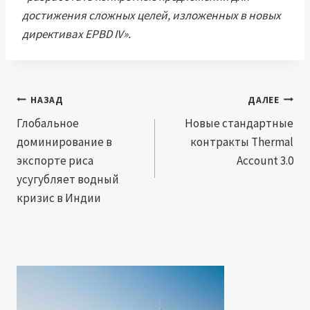
достижения сложных целей, изложенных в новых
директивах EPBD IV».
Навигация
НАЗАД
ДАЛЕЕ
по
Глобальное
Новые стандартные
доминирование в
контракты Thermal
записям
экспорте риса
Account 3.0
усугубляет водный
кризис в Индии