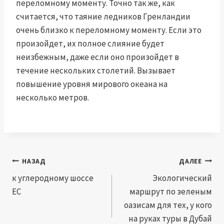
переломному моменту. Точно так же, как
считается, что таяние ледников Гренландии
очень близко к переломному моменту. Если это
произойдет, их полное слияние будет
неизбежным, даже если оно произойдет в
течение нескольких столетий. Вызывает
повышение уровня мирового океана на
несколько метров.
Навигация
НАЗАД
ДАЛЕЕ
по
к углеродному шоссе
Экологический
ЕС
маршрут по зеленым
записям
оазисам для тех, у кого
на руках туры в Дубай