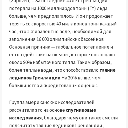
(Zapoved) – За последние 40 лет Гренландия
потеряла на 1000 миллиардов тонн (Гт) льда
больше, чем предполагалось. И он продолжает
терять со скоростью 40 миллионов тонн каждый
час, что эквивалентно воде, необходимой для
заполнения 16 000 олимпийских бассейнов.
Основная причина — глобальное потепление и
его воздействие на океаны, которые поглощают
около 90% избыточного тепла. Таким образом,
более теплые воды, что способствовало
таяние
ледников Гренландии
На 20% выше, чем
большинство аккредитованных оценок.
Группа американских исследователей
рассчитала это на основе
спутниковые
исследования
, благодаря чему они также смогли
подсчитать таяние ледников Гренландии,