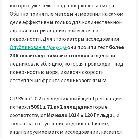
которые уже лежат под поверхностью моря.
Обычно принятые методы измерения на самом
деле эффективны только для количественной
оценки потери ледниковой массы на
поверхности. Для этого авторы исследования
Опубликован в
Природа
они прошли тест
более
236 тысяч спутниковых снимков
и оценили
ледниковую абляцию, которая происходит под
поверхностью моря, измеряя скорость
отступления фронта ледникового языка.
С 1985 по 2022 год ледниковый щит Гренландии
потерял
5091 ± 72 км2 площади
которые
соответствуют
Исчезло 1034 ± 120 Гт льда.
, и
только за отступление ледников. Таяние,
анализируемое в этом исследовании, касается