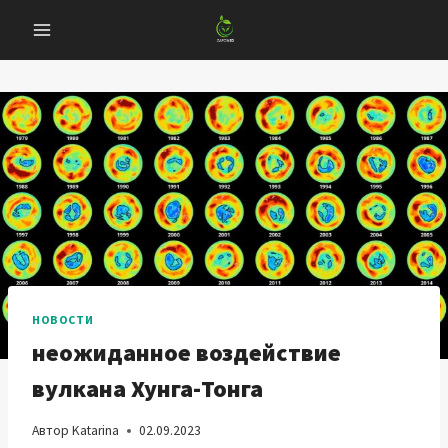
Перейти
к
содержанию
НОВОСТИ
неожиданное воздействие
вулкана Хунга-Тонга
Автор
Katarina
02.09.2023