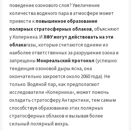
поведение озонового слоя? Увеличение
количества водяного пара в атмосфере может
привести к
повышенное образование
полярных стратосферных облаков
, объясняют
у Коперника. И
ХФУ могут действовать на эти
облака
газы, которые считаются одними из
наиболее ответственных за разрушение озона и
запрещены
Монреальский протокол
(успешно:
тенденция озоновой дыры ясна, она
окончательно закроется около 2060 года). Не
только. Водяной пар, как предполагают
исследователи «Коперника», может помочь
охладить стратосферу Антарктики, тем самым
способствуя образованию этих полярных
стратосферных облаков и вызывая более
сильный полярный вихрь.