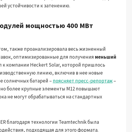
ей устойчивости к затенению.
модулей мощностью 400 МВт
том, также проанализировала весь жизненный
ставок, оптимизированные для получения
меньший
л к компании Heckert Solar, которой пришлось
изводственную линию, включив в нее новые
е солнечных батарей –
поясняет пресс-репортаж
–
льно более крупные элементы M12 повышают
ока не могут обрабатываться на стандартных
ER благодаря технологии Teamtechnik была
одействия, подходящая для этого формата.