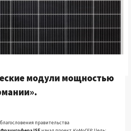
еские модули мощностью
рмании».
го благословения правительства
 Фраунгофера ISE
начал проект
КоМоГЕР
. Цель: