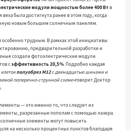
ектрические модули мощностью более 400 Вт
в
я веха была достигнута ранее в этом году, когда
щенную новым большим солнечным панелям.
ыл особенно трудным. В рамках этой инициативы
оектированию, предварительной разработке и
ченые создали фотоэлектрические модули
тов с
эффективность 20,5%
. Подробно каждая
 клеток
полуобрез М12
с двенадцатью шинами и
аемой поперечно-струнной схеме»
говорит Доктор
.
ементы — это именно то, что следует из
ементы, разрезанные пополам с помощью лазера.
и солнечные элементы могут повысить
уля на несколько процентных пунктов благодаря