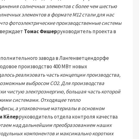
динения солнечных элементов с более чем шестью
лнечных элементов в формате M12 стали для нас
 что фотоэлектрические производственные системы
тверждает
Томас Фишер
руководитель проекта в
дополнительного завода в Лангенветцендорфе
 годовое производство 400 МВт новых
далось реализовать часть концепции производства,
возможным выбросом CO2. Для производства
ски чистую электроэнергию, большая часть которой
ими системами. Отходящее тепло
офисы, а упаковочные материалы в основном
и Кёлер
руководитель отдела контроля качества
ботаем над дальнейшим преобразованием наших
 модульных компонентов и максимально коротких