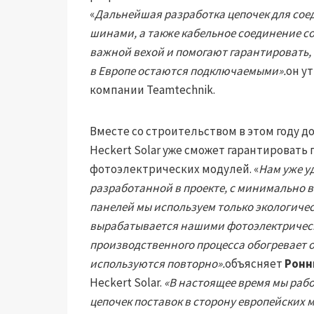
«
Дальнейшая разработка цепочек для сое
шинами, а также кабельное соединение со
важной вехой и помогают гарантировать,
в Европе остаются подключаемыми».
он у
компании Teamtechnik.
Вместе со строительством в этом году 
Heckert Solar уже сможет гарантировать
фотоэлектрических модулей. «
Нам уже у
разработанной в проекте, с минимально 
панелей мы используем только экологиче
вырабатывается нашими фотоэлектрическ
производственного процесса обогревает 
используются повторно».
объясняет
Ронн
Heckert Solar.
«В настоящее время мы ра
цепочек поставок в сторону европейских