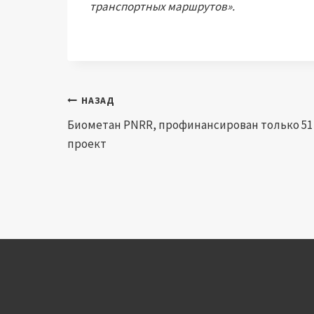
транспортных маршрутов».
Навигация
НАЗАД
Биометан PNRR, профинансирован только 51
по
проект
записям