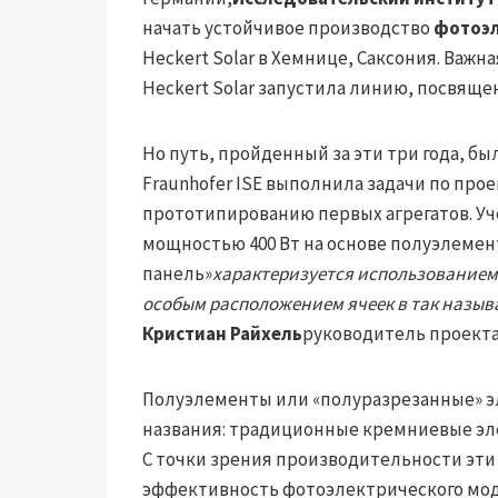
начать устойчивое производство
фотоэл
Heckert Solar в Хемнице, Саксония. Важна
Heckert Solar запустила линию, посвя
Но путь, пройденный за эти три года, б
Fraunhofer ISE выполнила задачи по пр
прототипированию первых агрегатов. У
мощностью 400 Вт на основе полуэлемен
панель»
характеризуется использованием
особым расположением ячеек в так назыв
Кристиан Райхель
руководитель проекта
Полуэлементы или «полуразрезанные» эл
названия: традиционные кремниевые эл
С точки зрения производительности эт
эффективность фотоэлектрического мод