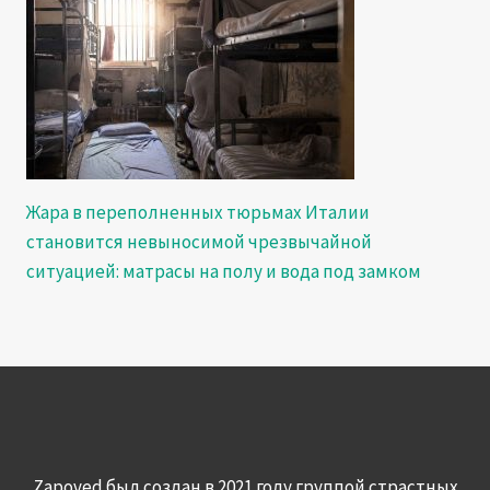
Жара в переполненных тюрьмах Италии
становится невыносимой чрезвычайной
ситуацией: матрасы на полу и вода под замком
Zapoved был создан в 2021 году группой страстных