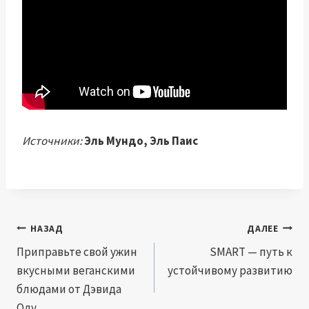
Источники:
Эль Мундо
,
Эль Паис
Навигация
НАЗАД
ДАЛЕЕ
по
Приправьте свой ужин
SMART — путь к
вкусными веганскими
устойчивому развитию
записям
блюдами от Дэвида
Олу.