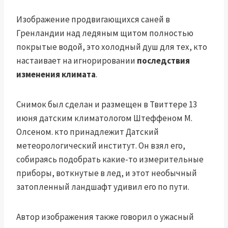
Изображение продвигающихся саней в
Гренландии
над ледяным щитом полностью
покрытые водой, это холодный душ для тех, кто
настаивает на игнорировании
последствия
изменения климата
.
Снимок был сделан и размещен в Твиттере 13
июня датским климатологом Штеффеном М.
Олсеном.
кто принадлежит
Датский
метеорологический институт. Он взял его,
собираясь подобрать какие-то измерительные
приборы, воткнутые в лед, и этот необычный
затопленный ландшафт удивил его по пути.
Автор изображения
также говорил о
ужасный