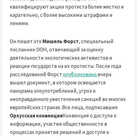
квалифицируют акции протеста более жестко и
карательно, с более высокими штрафами и
пенями.
Он пишет это
Мишель Форст
, специальный
посланник ООН, отвечающий за оценку
деятельности экологических активистов и
реакции государств на их протесты. После года
расследований Форст
опубликовано
вчера
вышел документ, в котором освещается
панорама злоупотреблений, угроз и
неоправданного ужесточения санкций во многих
европейских странах. Все лица, подписавшие
Орхусская конвенция
Конвенция о доступе к
информации, участии общественности в
процессах принятия решений и доступе к