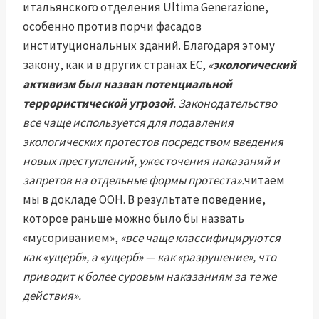
итальянского отделения Ultima Generazione,
особенно против порчи фасадов
институциональных зданий. Благодаря этому
закону, как и в других странах ЕС,
«
экологический
активизм был назван потенциальной
террористической угрозой
. Законодательство
все чаще используется для подавления
экологических протестов посредством введения
новых преступлений, ужесточения наказаний и
запретов на отдельные формы протеста».
читаем
мы в докладе ООН. В результате поведение,
которое раньше можно было бы назвать
«мусориванием»,
«все чаще классифицируются
как «ущерб», а «ущерб» — как «разрушение», что
приводит к более суровым наказаниям за те же
действия».