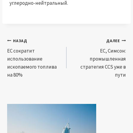
углеродно-нейтральный.
Навигация
НАЗАД
ДАЛЕЕ
по
ЕС сократит
ЕС, Симсон:
использование
промышленная
записям
ископаемого топлива
стратегия CCS уже в
на 80%
пути