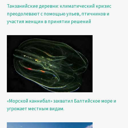
Танзанийские деревни: климатический кризис
преодолевают с помощью ульев, птичников и
участия женщин в принятии решений
«Морской каннибал» захватил Балтийское море и
угрожает местным видам.