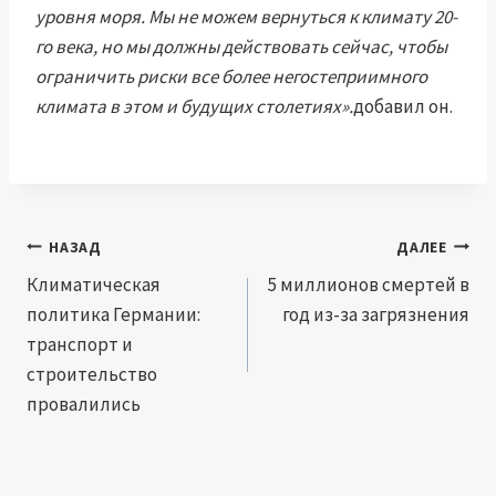
уровня моря. Мы не можем вернуться к климату 20-
го века, но мы должны действовать сейчас, чтобы
ограничить риски все более негостеприимного
климата в этом и будущих столетиях».
добавил он.
Навигация
НАЗАД
ДАЛЕЕ
по
Климатическая
5 миллионов смертей в
политика Германии:
год из-за загрязнения
записям
транспорт и
строительство
провалились