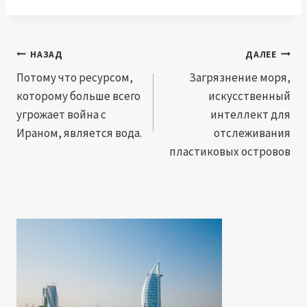
Навигация
НАЗАД
ДАЛЕЕ
по
Потому что ресурсом,
Загрязнение моря,
которому больше всего
искусственный
записям
угрожает война с
интеллект для
Ираном, является вода.
отслеживания
пластиковых островов