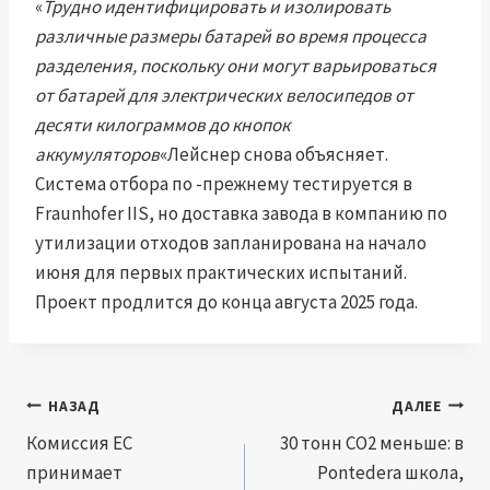
«
Трудно идентифицировать и изолировать
различные размеры батарей во время процесса
разделения, поскольку они могут варьироваться
от батарей для электрических велосипедов от
десяти килограммов до кнопок
аккумуляторов
«Лейснер снова объясняет.
Система отбора по -прежнему тестируется в
Fraunhofer IIS, но доставка завода в компанию по
утилизации отходов запланирована на начало
июня для первых практических испытаний.
Проект продлится до конца августа 2025 года.
Навигация
НАЗАД
ДАЛЕЕ
по
Комиссия ЕС
30 тонн CO2 меньше: в
принимает
Pontedera школа,
записям