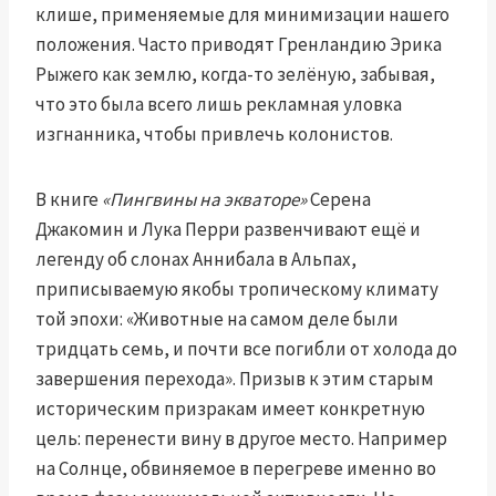
клише, применяемые для минимизации нашего
положения. Часто приводят Гренландию Эрика
Рыжего как землю, когда-то зелёную, забывая,
что это была всего лишь рекламная уловка
изгнанника, чтобы привлечь колонистов.
В книге
«Пингвины на экваторе»
Серена
Джакомин и Лука Перри развенчивают ещё и
легенду об слонах Аннибала в Альпах,
приписываемую якобы тропическому климату
той эпохи: «Животные на самом деле были
тридцать семь, и почти все погибли от холода до
завершения перехода». Призыв к этим старым
историческим призракам имеет конкретную
цель: перенести вину в другое место. Например
на Солнце, обвиняемое в перегреве именно во