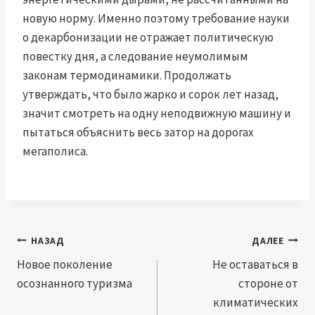
новую норму. Именно поэтому требование науки
о декарбонизации не отражает политическую
повестку дня, а следование неумолимым
законам термодинамики. Продолжать
утверждать, что было жарко и сорок лет назад,
значит смотреть на одну неподвижную машину и
пытаться объяснить весь затор на дорогах
мегаполиса.
Навигация
НАЗАД
ДАЛЕЕ
по
Новое поколение
Не оставаться в
осознанного туризма
стороне от
записям
климатических