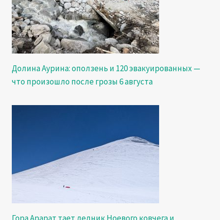
Долина Аурина: оползень и 120 эвакуированных —
что произошло после грозы 6 августа
Гора Арарат тает ледник Ноевого ковчега и