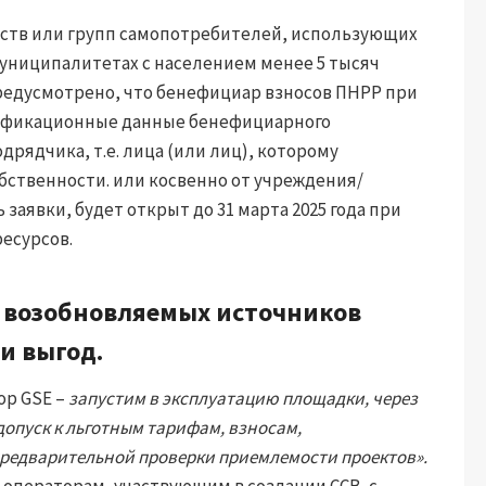
ств или групп самопотребителей, использующих
униципалитетах с населением менее 5 тысяч
редусмотрено, что бенефициар взносов ПНРР при
тификационные данные бенефициарного
дрядчика, т.е. лица (или лиц), которому
ственности. или косвенно от учреждения/
заявки, будет открыт до 31 марта 2025 года при
есурсов.
 возобновляемых источников
 и выгод.
ор GSE –
запустим в эксплуатацию площадки, через
допуск к льготным тарифам, взносам,
редварительной проверки приемлемости проектов».
 операторам, участвующим в создании ССВ, с