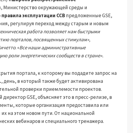
аля, Министерство окружающей среды и
о
правила эксплуатации ССВ
предложенные GSE,
ния, регулируя переход между старым и новым
техническая работа позволяет нам быстрыми
ытию порталов, посвященных стимулам»,
ичетто
. «
Все наши административные
ию роли энергетических сообществ в стране».
рытия портала, к которому вы подадите запрос на
.
, день, в который также будет активирована
тельной проверки приемлемости проектов.
директор GSE, объясняет это в пресс-релизе, в
менты, которые организация предоставила или
их на этом новом пути. От национальной
еских вебинаров и специального тренажера.