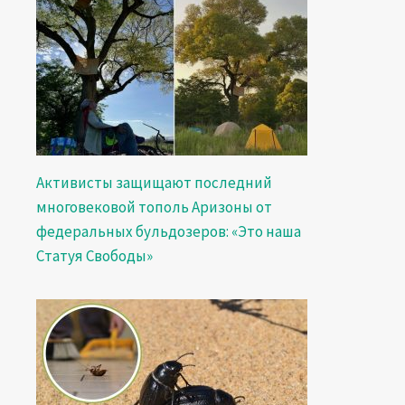
Активисты защищают последний
многовековой тополь Аризоны от
федеральных бульдозеров: «Это наша
Статуя Свободы»