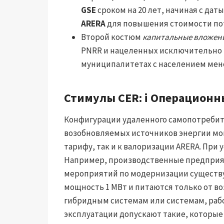
GSE
сроком на 20 лет, начиная с дат
ARERA
для повышения стоимости по
Второй костюм
капитальные вложен
PNRR и нацеленных исключительно 
муниципалитетах с населением мене
Стимулы CER: i
Операционн
Конфигурации удаленного самопотребит
возобновляемых источников энергии мо
тарифу, так и к валоризации ARERA. Пр
Например, производственные предприя
мероприятий по модернизации сущест
мощность 1 МВт и питаются только от в
гибридным системам или системам, рабо
эксплуатации допускают такие, которые 