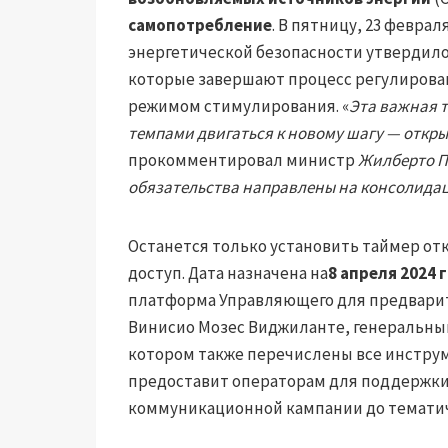
самопотребление
. В пятницу, 23 февр
энергетической безопасности утвердил
которые завершают процесс регулирова
режимом стимулирования. «
Эта важная 
темпами двигаться к новому шагу — откр
прокомментировал министр
Жилберто П
обязательства направлены на консолидац
Останется только установить таймер отк
доступ. Дата назначена на
8 апреля 2024 г
платформа Управляющего для предвари
Винисио Мозес Виджиланте, генеральный 
котором также перечислены все инстру
предоставит операторам для поддержки 
коммуникационной кампании до тематич