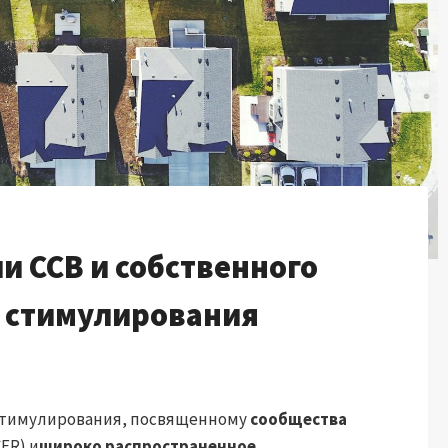
и ССВ и собственного
х стимулирования
у стимулирования, посвященному
сообщества
ER) и
широко распространенное