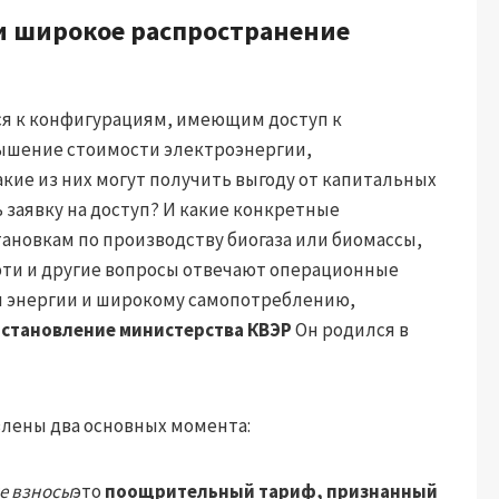
и широкое распространение
я к конфигурациям, имеющим доступ к
ышение стоимости электроэнергии,
ие из них могут получить выгоду от капитальных
 заявку на доступ? И какие конкретные
ановкам по производству биогаза или биомассы,
 эти и другие вопросы отвечают операционные
 энергии и широкому самопотреблению,
становление министерства КВЭР
Он родился в
влены два основных момента:
е взносы
это
поощрительный тариф, признанный