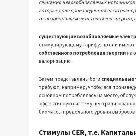
сжигания невозобновляемых источников (
которых доля произведенной электроэнер
от возобновляемых источников энергии, с
существующие возобновляемые элект
стимулирующему тарифу, но они имеют
собственного потребления энергии
на 
валоризацию.
Затем представлены боги
специальные т
требуют, например, чтобы вся произвед
основном потреблялась на месте, обслу
эффективную систему централизованног
биомассы предельного уровня выбросов 
Стимулы CER, т.е.
Капиталь