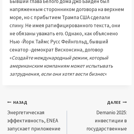
Бывший глава Белого дома Джо Байден был
напряженным сторонником договора на верхнем
море, но с прибытием Трампа США сделали
спину. Не имея ратифицированного текста, они
не обязаны уважать его. Однако, как объяснено
Нью -Йорк Таймс Русс Фейнгольд, бывший
сенатор -демократ Висконсина, договор
«
Создайте международный режим, который
американским компаниям может испытывать
затруднения, если они хотят вести бизнес
«
Навигация
НАЗАД
ДАЛЕЕ
по
Энергетическая
Demanio 2025:
эффективность, ENEA
инвестиции в
записям
запускает приложение
государственные